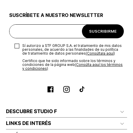
utilizar el mismo empaque en que te entregamos tu pedido o
utilizar un empaque de tu preferencia, sin embargo es
SUSCRÍBETE A NUESTRO NEWSLETTER
importante que el empaque sea el adecuado según la
naturaleza del producto para que no se vea afectada su
integridad durante el proceso de transporte. El costo del
SUSCRIBIRME
transporte será asumido por STF GROUP S.A.
Recuerda que para el trámite del envío deberás contactarte
Sí autorizo a STF GROUP S.A. el tratamiento de mis datos
con un agente de servicio al cliente quien te indicará los
personales, de acuerdo a las finalidades de su política
pasos a seguir y posteriormente programará la recogida del
de tratamiento de datos personales‎
(Consúltala aquí)
producto en la dirección acordada.
Certifico que he sido informado sobre los términos y
condiciones de la página web‎
(Consúlta aquí los términos
y condiciones)
DESCUBRE STUDIO F
LINKS DE INTERÉS