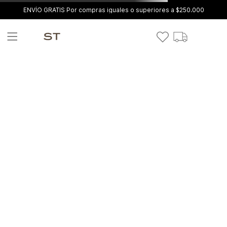
ENVÍO GRATIS Por compras iguales o superiores a $250.000