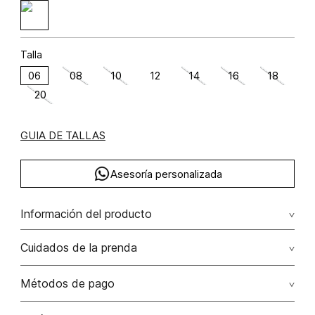
Talla
06
08
10
12
14
16
18
20
GUIA DE TALLAS
Asesoría personalizada
Información del producto
Lyocell 100% 100.00% lyocell/lyocell
Cuidados de la prenda
No remojar. no retorcer / ni exprimir. el acabado rústico de
Métodos de pago
esta prenda hace parte del diseño