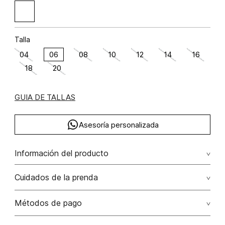
Talla
04
06
08
10
12
14
16
18
20
GUIA DE TALLAS
Asesoría personalizada
Información del producto
Algodón 55% poliéster 45% 55.00% algodón/cotton45.00%
Cuidados de la prenda
poliéster/polyester
Lavado profesional en húmedo (w) planchar con vapor
Métodos de pago
puede causar daño irreversible