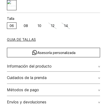
Talla
06
08
10
12
14
GUIA DE TALLAS
Asesoría personalizada
Información del producto
Short tiro alto corte costuras
Cuidados de la prenda
No remojar. no planchar con vapor. planchar por el reves.
Métodos de pago
no fotrar, no escurrir. el proceso de esta prenda
desaparece con lavados posteriores
Tarjetas de crédito: Visa, Dinners, Master Card y American
Envíos y devoluciones
Express.