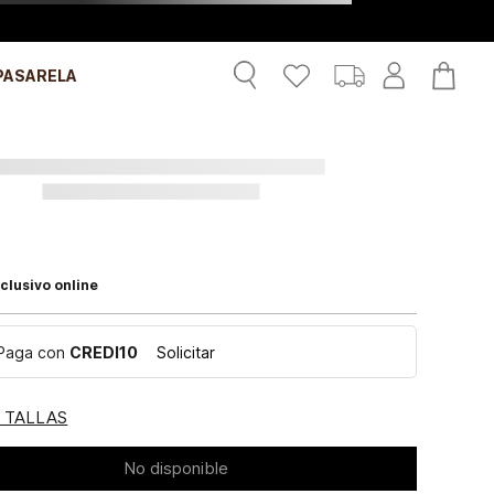
PASARELA
clusivo online
Paga con
CREDI10
Solicitar
E TALLAS
No disponible