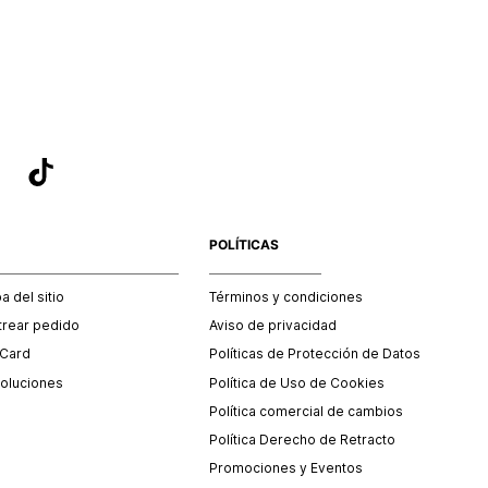
sea el adecuado según la naturaleza del producto para que
 afectada su integridad durante el proceso de transporte.
del transporte será asumido por STF GROUP S.A.
que para el trámite del envío deberás contactarte con un
 servicio al cliente quien te indicará los pasos a seguir y
mente programará la recogida del producto en la dirección
.
POLÍTICAS
 del sitio
Términos y condiciones
trear pedido
Aviso de privacidad
 Card
Políticas de Protección de Datos
oluciones
Política de Uso de Cookies
Política comercial de cambios
Política Derecho de Retracto
Promociones y Eventos