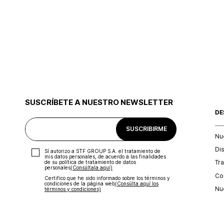
SUSCRÍBETE A NUESTRO NEWSLETTER
DE
SUSCRIBIRME
Nu
Di
Sí autorizo a STF GROUP S.A. el tratamiento de
mis datos personales, de acuerdo a las finalidades
Tr
de su política de tratamiento de datos
personales‎
(Consúltala aquí)
Con
Certifico que he sido informado sobre los términos y
condiciones de la página web‎
(Consúlta aquí los
Nu
términos y condiciones)