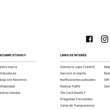
empaque 
no se vea
El costo 
Recuerda 
agente de
posterior
acordada
SCUBRE STUDIO F
LINKS DE INTERÉS
estra marca
Solicita tu cupo Credi10
Mapa
stribuidores
Servicio al cliente
Ras
abaja con Nosotros
Notificaciones judiciales
Gift
fiabilidad
Radicar PQRS
Dev
estras tiendas
Ten Card Studio F
Preguntas Frecuentes
Canal de Transparencia