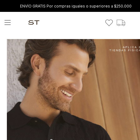
ENVÍO GRATIS Por compras iguales o superiores a $250.000