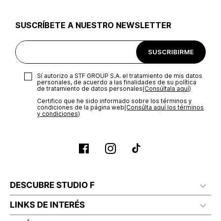
utilizar el mismo empaque en que te entregamos tu pedido o
utilizar un empaque de tu preferencia, sin embargo es
SUSCRÍBETE A NUESTRO NEWSLETTER
importante que el empaque sea el adecuado según la
naturaleza del producto para que no se vea afectada su
integridad durante el proceso de transporte. El costo del
SUSCRIBIRME
transporte será asumido por STF GROUP S.A.
Recuerda que para el trámite del envío deberás contactarte
Sí autorizo a STF GROUP S.A. el tratamiento de mis datos
con un agente de servicio al cliente quien te indicará los
personales, de acuerdo a las finalidades de su política
pasos a seguir y posteriormente programará la recogida del
de tratamiento de datos personales‎
(Consúltala aquí)
producto en la dirección acordada.
Certifico que he sido informado sobre los términos y
condiciones de la página web‎
(Consúlta aquí los términos
y condiciones)
DESCUBRE STUDIO F
LINKS DE INTERÉS