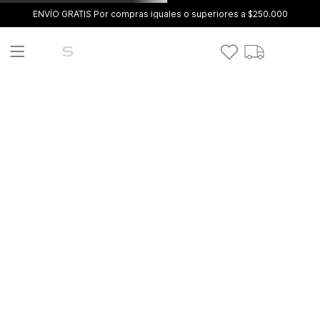
ENVÍO GRATIS Por compras iguales o superiores a $250.000