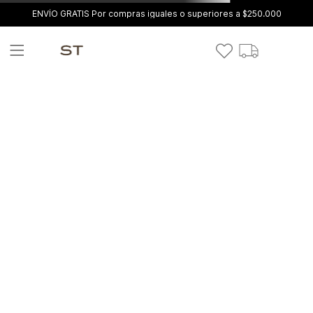
ENVÍO GRATIS Por compras iguales o superiores a $250.000