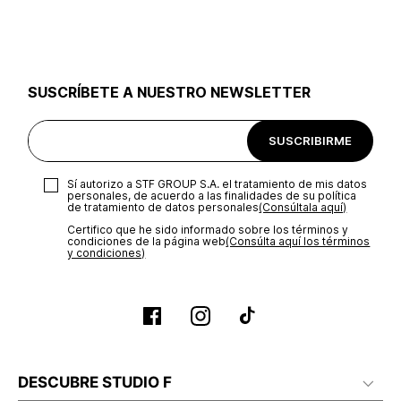
utilizar el mismo empaque en que te entregamos tu pedido o
utilizar un empaque de tu preferencia, sin embargo es
importante que el empaque sea el adecuado según la
naturaleza del producto para que no se vea afectada su
integridad durante el proceso de transporte. El costo del
SUSCRÍBETE A NUESTRO NEWSLETTER
transporte será asumido por STF GROUP S.A.
Recuerda que para el trámite del envío deberás contactarte
SUSCRIBIRME
con un agente de servicio al cliente quien te indicará los
pasos a seguir y posteriormente programará la recogida del
producto en la dirección acordada.
Sí autorizo a STF GROUP S.A. el tratamiento de mis datos
personales, de acuerdo a las finalidades de su política
de tratamiento de datos personales‎
(Consúltala aquí)
Certifico que he sido informado sobre los términos y
condiciones de la página web‎
(Consúlta aquí los términos
y condiciones)
DESCUBRE STUDIO F