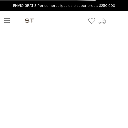
ENVÍO GRATIS Por compras iguales o superiores a $250.000