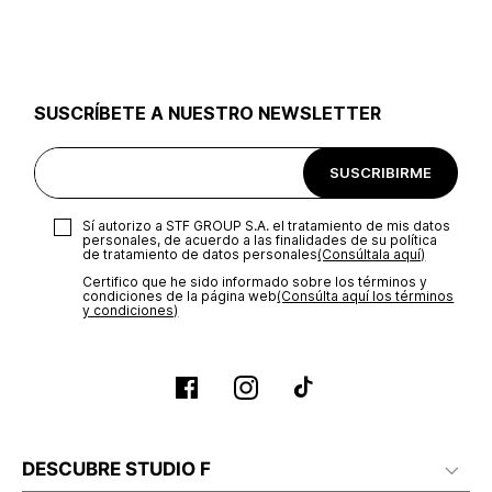
utilizar el mismo empaque en que te entregamos tu pedido o
utilizar un empaque de tu preferencia, sin embargo es
importante que el empaque sea el adecuado según la
naturaleza del producto para que no se vea afectada su
integridad durante el proceso de transporte. El costo del
SUSCRÍBETE A NUESTRO NEWSLETTER
transporte será asumido por STF GROUP S.A.
Recuerda que para el trámite del envío deberás contactarte
SUSCRIBIRME
con un agente de servicio al cliente quien te indicará los
pasos a seguir y posteriormente programará la recogida del
producto en la dirección acordada.
Sí autorizo a STF GROUP S.A. el tratamiento de mis datos
personales, de acuerdo a las finalidades de su política
de tratamiento de datos personales‎
(Consúltala aquí)
Certifico que he sido informado sobre los términos y
condiciones de la página web‎
(Consúlta aquí los términos
y condiciones)
DESCUBRE STUDIO F