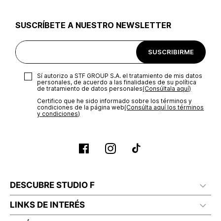
utilizar el mismo empaque en que te entregamos tu pedido o
utilizar un empaque de tu preferencia, sin embargo es
SUSCRÍBETE A NUESTRO NEWSLETTER
importante que el empaque sea el adecuado según la
naturaleza del producto para que no se vea afectada su
integridad durante el proceso de transporte. El costo del
SUSCRIBIRME
transporte será asumido por STF GROUP S.A.
Recuerda que para el trámite del envío deberás contactarte
Sí autorizo a STF GROUP S.A. el tratamiento de mis datos
con un agente de servicio al cliente quien te indicará los
personales, de acuerdo a las finalidades de su política
pasos a seguir y posteriormente programará la recogida del
de tratamiento de datos personales‎
(Consúltala aquí)
producto en la dirección acordada.
Certifico que he sido informado sobre los términos y
condiciones de la página web‎
(Consúlta aquí los términos
y condiciones)
DESCUBRE STUDIO F
LINKS DE INTERÉS