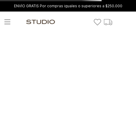
ENVÍO GRATIS Por compras iguales o superiores a $250.000