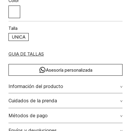
Color
Talla
UNICA
GUIA DE TALLAS
Asesoría personalizada
Información del producto
Tarjeta gift card ecommerce $300 studiof
Cuidados de la prenda
Métodos de pago
Tarjetas de crédito: Visa, Dinners, Master Card y American
Envíos y devoluciones