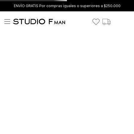
ENVÍO GRATIS Por compras iguales o superiores a $250.000