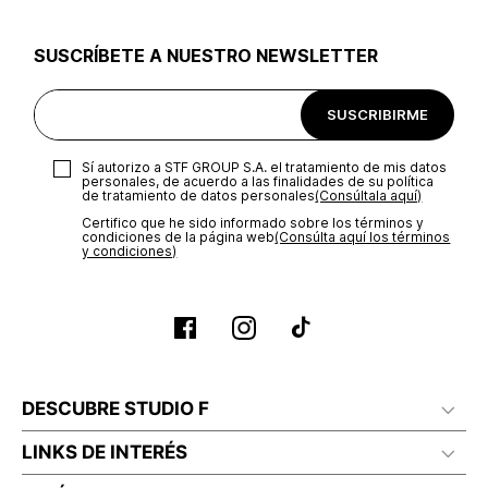
utilizar el mismo empaque en que te entregamos tu pedido o
utilizar un empaque de tu preferencia, sin embargo es
SUSCRÍBETE A NUESTRO NEWSLETTER
importante que el empaque sea el adecuado según la
naturaleza del producto para que no se vea afectada su
integridad durante el proceso de transporte. El costo del
SUSCRIBIRME
transporte será asumido por STF GROUP S.A.
Recuerda que para el trámite del envío deberás contactarte
Sí autorizo a STF GROUP S.A. el tratamiento de mis datos
con un agente de servicio al cliente quien te indicará los
personales, de acuerdo a las finalidades de su política
pasos a seguir y posteriormente programará la recogida del
de tratamiento de datos personales‎
(Consúltala aquí)
producto en la dirección acordada.
Certifico que he sido informado sobre los términos y
condiciones de la página web‎
(Consúlta aquí los términos
y condiciones)
DESCUBRE STUDIO F
LINKS DE INTERÉS