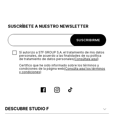
utilizar el mismo empaque en que te entregamos tu pedido o
utilizar un empaque de tu preferencia, sin embargo es
importante que el empaque sea el adecuado según la
naturaleza del producto para que no se vea afectada su
integridad durante el proceso de transporte. El costo del
SUSCRÍBETE A NUESTRO NEWSLETTER
transporte será asumido por STF GROUP S.A.
Recuerda que para el trámite del envío deberás contactarte
SUSCRIBIRME
con un agente de servicio al cliente quien te indicará los
pasos a seguir y posteriormente programará la recogida del
producto en la dirección acordada.
Sí autorizo a STF GROUP S.A. el tratamiento de mis datos
personales, de acuerdo a las finalidades de su política
de tratamiento de datos personales‎
(Consúltala aquí)
Certifico que he sido informado sobre los términos y
condiciones de la página web‎
(Consúlta aquí los términos
y condiciones)
DESCUBRE STUDIO F