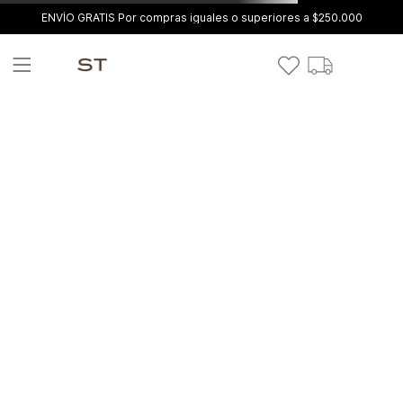
ENVÍO GRATIS Por compras iguales o superiores a $250.000