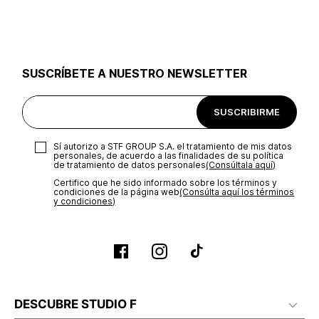
utilizar el mismo empaque en que te entregamos tu pedido o
utilizar un empaque de tu preferencia, sin embargo es
importante que el empaque sea el adecuado según la
naturaleza del producto para que no se vea afectada su
integridad durante el proceso de transporte. El costo del
SUSCRÍBETE A NUESTRO NEWSLETTER
transporte será asumido por STF GROUP S.A.
Recuerda que para el trámite del envío deberás contactarte
SUSCRIBIRME
con un agente de servicio al cliente quien te indicará los
pasos a seguir y posteriormente programará la recogida del
producto en la dirección acordada.
Sí autorizo a STF GROUP S.A. el tratamiento de mis datos
personales, de acuerdo a las finalidades de su política
de tratamiento de datos personales‎
(Consúltala aquí)
Certifico que he sido informado sobre los términos y
condiciones de la página web‎
(Consúlta aquí los términos
y condiciones)
DESCUBRE STUDIO F