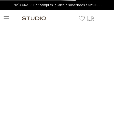
ENVÍO GRATIS Por compras iguales o superiores a $250.000