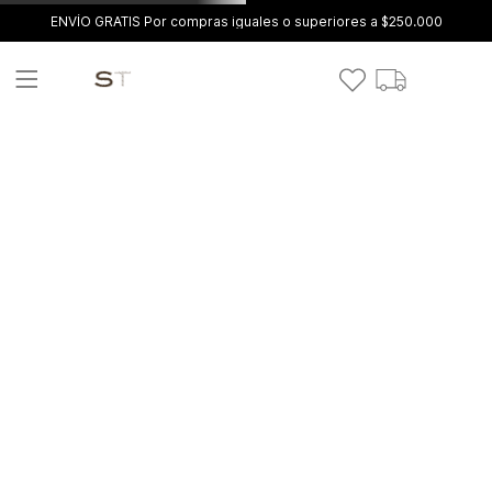
ENVÍO GRATIS Por compras iguales o superiores a $250.000