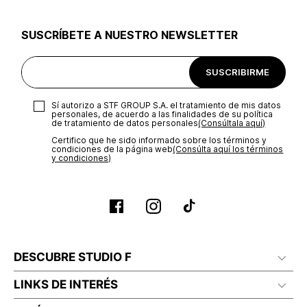
utilizar el mismo empaque en que te entregamos tu pedido o
utilizar un empaque de tu preferencia, sin embargo es
SUSCRÍBETE A NUESTRO NEWSLETTER
importante que el empaque sea el adecuado según la
naturaleza del producto para que no se vea afectada su
integridad durante el proceso de transporte. El costo del
SUSCRIBIRME
transporte será asumido por STF GROUP S.A.
Recuerda que para el trámite del envío deberás contactarte
Sí autorizo a STF GROUP S.A. el tratamiento de mis datos
con un agente de servicio al cliente quien te indicará los
personales, de acuerdo a las finalidades de su política
pasos a seguir y posteriormente programará la recogida del
de tratamiento de datos personales‎
(Consúltala aquí)
producto en la dirección acordada.
Certifico que he sido informado sobre los términos y
condiciones de la página web‎
(Consúlta aquí los términos
y condiciones)
DESCUBRE STUDIO F
LINKS DE INTERÉS