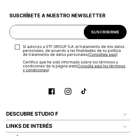
utilizar el mismo empaque en que te entregamos tu pedido o
utilizar un empaque de tu preferencia, sin embargo es
SUSCRÍBETE A NUESTRO NEWSLETTER
importante que el empaque sea el adecuado según la
naturaleza del producto para que no se vea afectada su
integridad durante el proceso de transporte. El costo del
SUSCRIBIRME
transporte será asumido por STF GROUP S.A.
Recuerda que para el trámite del envío deberás contactarte
Sí autorizo a STF GROUP S.A. el tratamiento de mis datos
con un agente de servicio al cliente quien te indicará los
personales, de acuerdo a las finalidades de su política
pasos a seguir y posteriormente programará la recogida del
de tratamiento de datos personales‎
(Consúltala aquí)
producto en la dirección acordada.
Certifico que he sido informado sobre los términos y
condiciones de la página web‎
(Consúlta aquí los términos
y condiciones)
DESCUBRE STUDIO F
LINKS DE INTERÉS