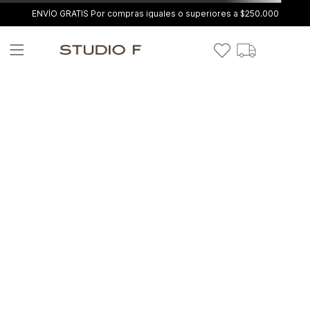
ENVÍO GRATIS Por compras iguales o superiores a $250.000