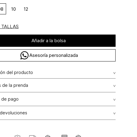
08
10
12
E TALLAS
Añadir a la bolsa
Asesoría personalizada
ión del producto
 de la prenda
ción: POLIÉSTER 92% ELASTANO 8%
 en remojo /lavar por separado / no utilizar detergentes
 de pago
 / no retorcer / exprimir/ secado a la sombra
de crédito: Visa, Dinners, Master Card y American Express.
 devoluciones
o usar lejia
débito: Maestro, Electron.
s
: Si deseas hacer el cambio de alguno de nuestros
go bancario y Efecty.
o secar en maquina secadora
, lo puedes hacer de dos maneras: En cualquiera de
tiendas STUDIO F del país excepto franquicias, tiendas