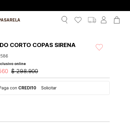
PASARELA
IDO CORTO COPAS SIRENA
2586
clusivo online
560
$
298
.
900
Paga con
CREDI10
Solicitar