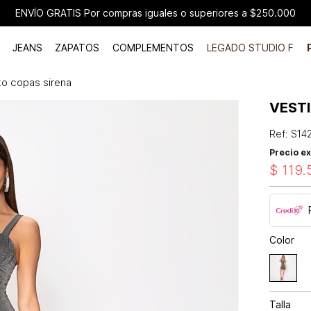
ENVÍO GRATIS Por compras iguales o superiores a $250.000
JEANS
ZAPATOS
COMPLEMENTOS
LEGADO STUDIO F
to copas sirena
VEST
Ref
:
S14
Precio ex
$
119
.
Color
Talla