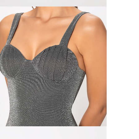
N
mayorista
de compra
que fue e
N
a través
de (15) d
N
Devoluc
L
mismo em
empaque d
empaque 
S
no se vea
El costo 
N
Recuerda 
agente de
posterior
acordada