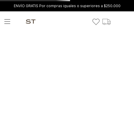
ENVÍO GRATIS Por compras iguales o superiores a $250.000