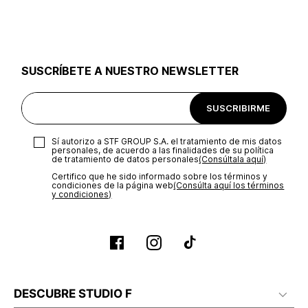
utilizar el mismo empaque en que te entregamos tu pedido o
utilizar un empaque de tu preferencia, sin embargo es
importante que el empaque sea el adecuado según la
naturaleza del producto para que no se vea afectada su
integridad durante el proceso de transporte. El costo del
SUSCRÍBETE A NUESTRO NEWSLETTER
transporte será asumido por STF GROUP S.A.
Recuerda que para el trámite del envío deberás contactarte
SUSCRIBIRME
con un agente de servicio al cliente quien te indicará los
pasos a seguir y posteriormente programará la recogida del
producto en la dirección acordada.
Sí autorizo a STF GROUP S.A. el tratamiento de mis datos
personales, de acuerdo a las finalidades de su política
de tratamiento de datos personales‎
(Consúltala aquí)
Certifico que he sido informado sobre los términos y
condiciones de la página web‎
(Consúlta aquí los términos
y condiciones)
DESCUBRE STUDIO F