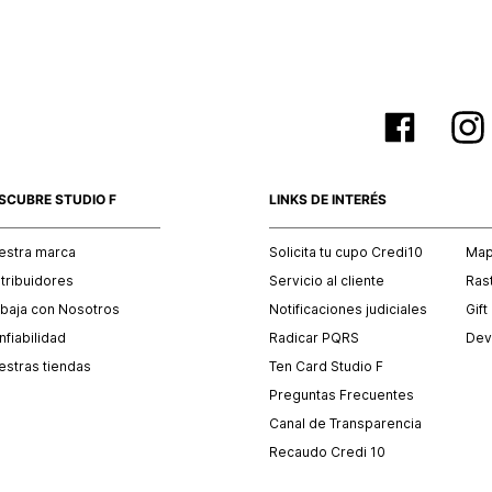
SCUBRE STUDIO F
LINKS DE INTERÉS
estra marca
Solicita tu cupo Credi10
Mapa
stribuidores
Servicio al cliente
Ras
abaja con Nosotros
Notificaciones judiciales
Gift
fiabilidad
Radicar PQRS
Dev
estras tiendas
Ten Card Studio F
Preguntas Frecuentes
Canal de Transparencia
Recaudo Credi 10