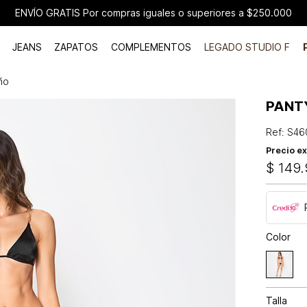
ENVÍO GRATIS Por compras iguales o superiores a $250.000
JEANS
ZAPATOS
COMPLEMENTOS
LEGADO STUDIO F
ño
PANT
Ref
:
S46
Precio ex
$
149
.
Color
Talla