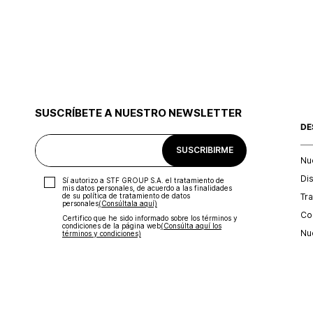
SUSCRÍBETE A NUESTRO NEWSLETTER
DE
SUSCRIBIRME
Nu
Di
Sí autorizo a STF GROUP S.A. el tratamiento de
mis datos personales, de acuerdo a las finalidades
Tr
de su política de tratamiento de datos
personales‎
(Consúltala aquí)
Con
Certifico que he sido informado sobre los términos y
condiciones de la página web‎
(Consúlta aquí los
Nu
términos y condiciones)