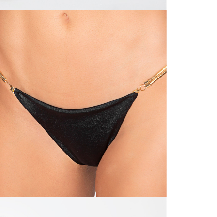
N
mayorista
de compra
que fue e
N
a través
de (15) d
N
Devoluc
L
mismo em
empaque d
empaque 
S
no se vea
El costo 
N
Recuerda 
agente de
posterior
acordada