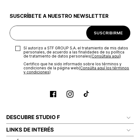
utilizar el mismo empaque en que te entregamos tu pedido o
utilizar un empaque de tu preferencia, sin embargo es
SUSCRÍBETE A NUESTRO NEWSLETTER
importante que el empaque sea el adecuado según la
naturaleza del producto para que no se vea afectada su
integridad durante el proceso de transporte. El costo del
SUSCRIBIRME
transporte será asumido por STF GROUP S.A.
Recuerda que para el trámite del envío deberás contactarte
Sí autorizo a STF GROUP S.A. el tratamiento de mis datos
con un agente de servicio al cliente quien te indicará los
personales, de acuerdo a las finalidades de su política
pasos a seguir y posteriormente programará la recogida del
de tratamiento de datos personales‎
(Consúltala aquí)
producto en la dirección acordada.
Certifico que he sido informado sobre los términos y
condiciones de la página web‎
(Consúlta aquí los términos
y condiciones)
DESCUBRE STUDIO F
LINKS DE INTERÉS