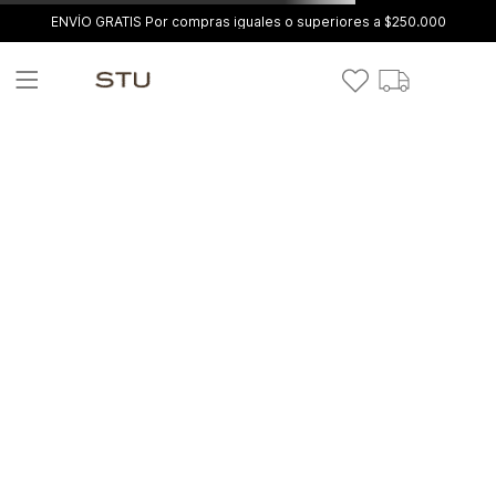
ENVÍO GRATIS Por compras iguales o superiores a $250.000