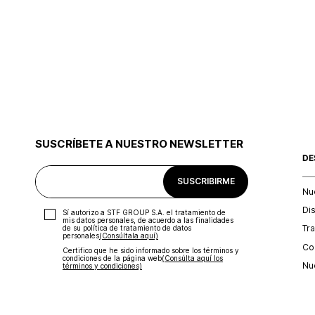
SUSCRÍBETE A NUESTRO NEWSLETTER
DE
SUSCRIBIRME
Nu
Di
Sí autorizo a STF GROUP S.A. el tratamiento de
mis datos personales, de acuerdo a las finalidades
Tr
de su política de tratamiento de datos
personales‎
(Consúltala aquí)
Con
Certifico que he sido informado sobre los términos y
condiciones de la página web‎
(Consúlta aquí los
Nu
términos y condiciones)