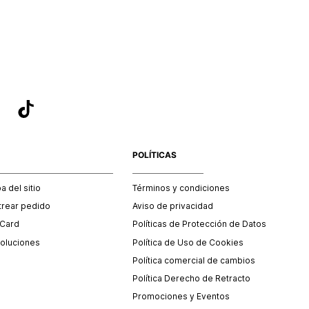
sea el adecuado según la naturaleza del producto para que
 afectada su integridad durante el proceso de transporte.
del transporte será asumido por STF GROUP S.A.
que para el trámite del envío deberás contactarte con un
 servicio al cliente quien te indicará los pasos a seguir y
mente programará la recogida del producto en la dirección
.
POLÍTICAS
 del sitio
Términos y condiciones
trear pedido
Aviso de privacidad
 Card
Políticas de Protección de Datos
oluciones
Política de Uso de Cookies
Política comercial de cambios
Política Derecho de Retracto
Promociones y Eventos