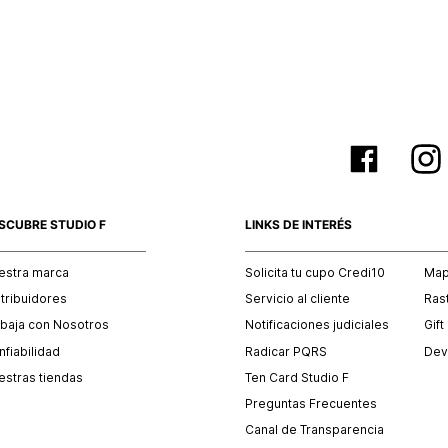
empaque 
no se vea
El costo 
Recuerda 
agente de
posterior
acordada
SCUBRE STUDIO F
LINKS DE INTERÉS
estra marca
Solicita tu cupo Credi10
Mapa
stribuidores
Servicio al cliente
Ras
abaja con Nosotros
Notificaciones judiciales
Gift
fiabilidad
Radicar PQRS
Dev
estras tiendas
Ten Card Studio F
Preguntas Frecuentes
Canal de Transparencia