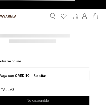
PASARELA
clusivo online
Paga con
CREDI10
Solicitar
E TALLAS
No disponible