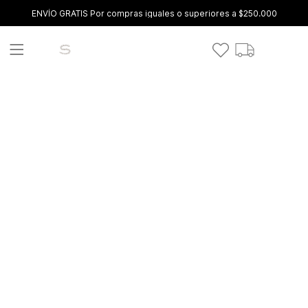
ENVÍO GRATIS Por compras iguales o superiores a $250.000