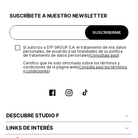
utilizar el mismo empaque en que te entregamos tu pedido o
utilizar un empaque de tu preferencia, sin embargo es
SUSCRÍBETE A NUESTRO NEWSLETTER
importante que el empaque sea el adecuado según la
naturaleza del producto para que no se vea afectada su
integridad durante el proceso de transporte. El costo del
SUSCRIBIRME
transporte será asumido por STF GROUP S.A.
Recuerda que para el trámite del envío deberás contactarte
Sí autorizo a STF GROUP S.A. el tratamiento de mis datos
con un agente de servicio al cliente quien te indicará los
personales, de acuerdo a las finalidades de su política
pasos a seguir y posteriormente programará la recogida del
de tratamiento de datos personales‎
(Consúltala aquí)
producto en la dirección acordada.
Certifico que he sido informado sobre los términos y
condiciones de la página web‎
(Consúlta aquí los términos
y condiciones)
DESCUBRE STUDIO F
LINKS DE INTERÉS