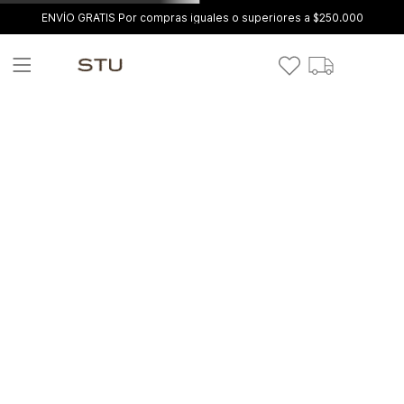
ENVÍO GRATIS Por compras iguales o superiores a $250.000