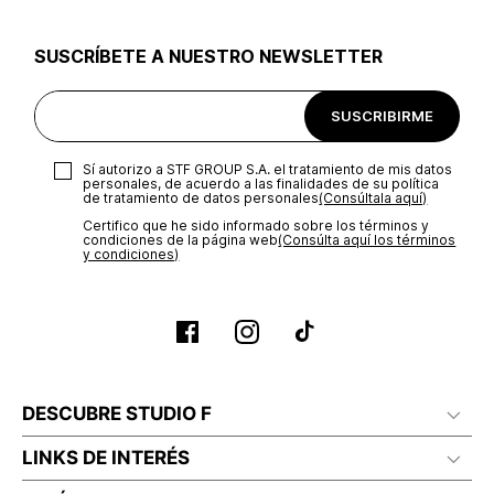
utilizar el mismo empaque en que te entregamos tu pedido o
utilizar un empaque de tu preferencia, sin embargo es
SUSCRÍBETE A NUESTRO NEWSLETTER
importante que el empaque sea el adecuado según la
naturaleza del producto para que no se vea afectada su
integridad durante el proceso de transporte. El costo del
SUSCRIBIRME
transporte será asumido por STF GROUP S.A.
Recuerda que para el trámite del envío deberás contactarte
Sí autorizo a STF GROUP S.A. el tratamiento de mis datos
con un agente de servicio al cliente quien te indicará los
personales, de acuerdo a las finalidades de su política
pasos a seguir y posteriormente programará la recogida del
de tratamiento de datos personales‎
(Consúltala aquí)
producto en la dirección acordada.
Certifico que he sido informado sobre los términos y
condiciones de la página web‎
(Consúlta aquí los términos
y condiciones)
DESCUBRE STUDIO F
LINKS DE INTERÉS