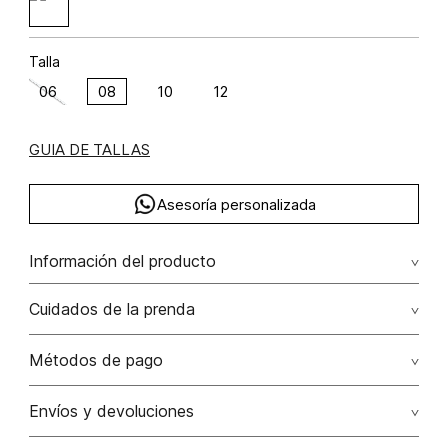
Talla
06
08
10
12
GUIA DE TALLAS
Asesoría personalizada
Información del producto
Cuidados de la prenda
Composición: VISCOSA 40% POLIAMIDA 30% POLIÉSTER 30%
Lavado profesional en seco. evite el roce de la prenda
Métodos de pago
con accesorios ya que ocasiona daños irreversibles
Tarjetas de crédito: Visa, Dinners, Master Card y American
Envíos y devoluciones
No lavar
Express.