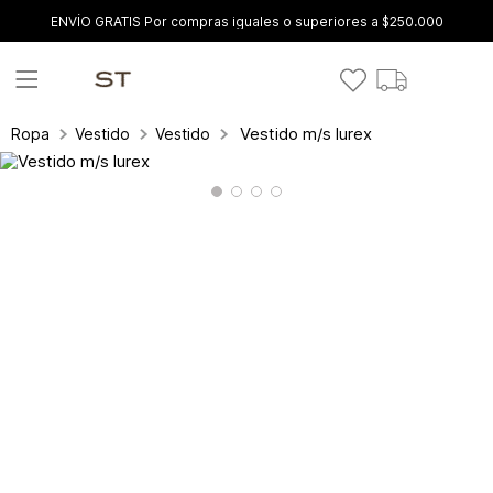
ENVÍO GRATIS Por compras iguales o superiores a $250.000
Vestido m/s lurex
Ropa
Vestidos
Vestidos Cortos