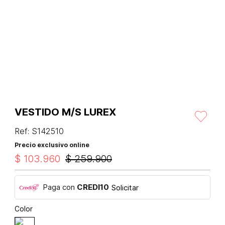
VESTIDO M/S LUREX
Ref
:
S142510
Precio exclusivo online
$
103
.
960
$
259
.
900
Paga con
CREDI10
Solicitar
Color