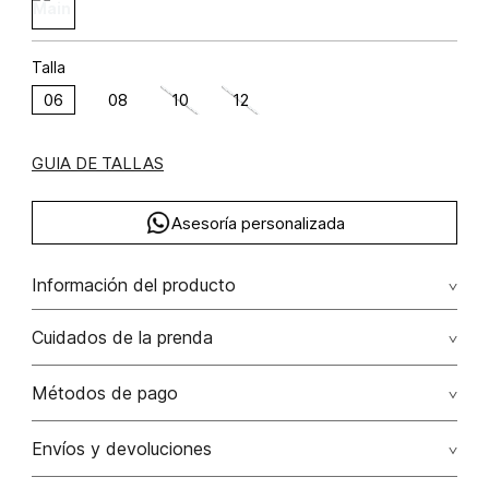
Talla
06
08
10
12
GUIA DE TALLAS
Asesoría personalizada
Información del producto
Vestido midi sisa lino 100% 100.00% lino/linen
Cuidados de la prenda
Lavado profesional en húmedo (w) planchar con vapor
Métodos de pago
puede causar daño irreversible
Tarjetas de crédito: Visa, Dinners, Master Card y American
Envíos y devoluciones
No lavar
Express.