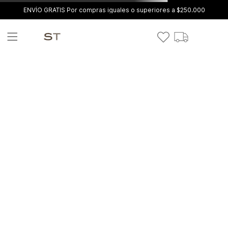
ENVÍO GRATIS Por compras iguales o superiores a $250.000