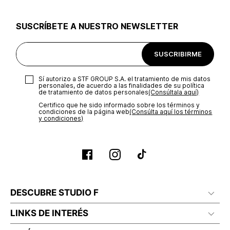
utilizar el mismo empaque en que te entregamos tu pedido o
utilizar un empaque de tu preferencia, sin embargo es
SUSCRÍBETE A NUESTRO NEWSLETTER
importante que el empaque sea el adecuado según la
naturaleza del producto para que no se vea afectada su
integridad durante el proceso de transporte. El costo del
SUSCRIBIRME
transporte será asumido por STF GROUP S.A.
Recuerda que para el trámite del envío deberás contactarte
Sí autorizo a STF GROUP S.A. el tratamiento de mis datos
con un agente de servicio al cliente quien te indicará los
personales, de acuerdo a las finalidades de su política
pasos a seguir y posteriormente programará la recogida del
de tratamiento de datos personales‎
(Consúltala aquí)
producto en la dirección acordada.
Certifico que he sido informado sobre los términos y
condiciones de la página web‎
(Consúlta aquí los términos
y condiciones)
DESCUBRE STUDIO F
LINKS DE INTERÉS