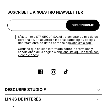
utilizar el mismo empaque en que te entregamos tu pedido o
utilizar un empaque de tu preferencia, sin embargo es
SUSCRÍBETE A NUESTRO NEWSLETTER
importante que el empaque sea el adecuado según la
naturaleza del producto para que no se vea afectada su
integridad durante el proceso de transporte. El costo del
SUSCRIBIRME
transporte será asumido por STF GROUP S.A.
Recuerda que para el trámite del envío deberás contactarte
Sí autorizo a STF GROUP S.A. el tratamiento de mis datos
con un agente de servicio al cliente quien te indicará los
personales, de acuerdo a las finalidades de su política
pasos a seguir y posteriormente programará la recogida del
de tratamiento de datos personales‎
(Consúltala aquí)
producto en la dirección acordada.
Certifico que he sido informado sobre los términos y
condiciones de la página web‎
(Consúlta aquí los términos
y condiciones)
DESCUBRE STUDIO F
LINKS DE INTERÉS