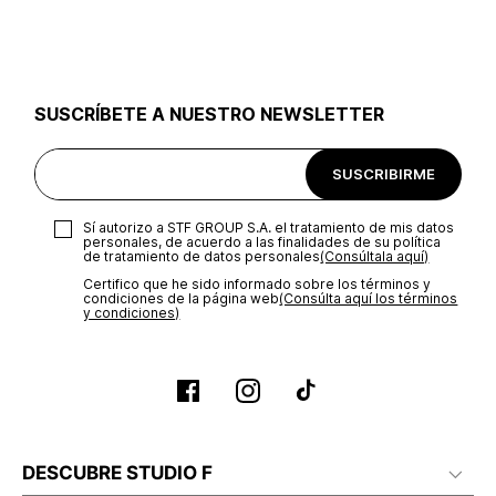
utilizar el mismo empaque en que te entregamos tu pedido o
utilizar un empaque de tu preferencia, sin embargo es
importante que el empaque sea el adecuado según la
naturaleza del producto para que no se vea afectada su
integridad durante el proceso de transporte. El costo del
SUSCRÍBETE A NUESTRO NEWSLETTER
transporte será asumido por STF GROUP S.A.
Recuerda que para el trámite del envío deberás contactarte
SUSCRIBIRME
con un agente de servicio al cliente quien te indicará los
pasos a seguir y posteriormente programará la recogida del
producto en la dirección acordada.
Sí autorizo a STF GROUP S.A. el tratamiento de mis datos
personales, de acuerdo a las finalidades de su política
de tratamiento de datos personales‎
(Consúltala aquí)
Certifico que he sido informado sobre los términos y
condiciones de la página web‎
(Consúlta aquí los términos
y condiciones)
DESCUBRE STUDIO F