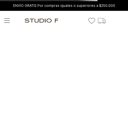
ENVÍO GRATIS Por compras iguales o superiores a $250.000