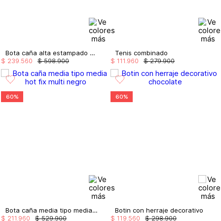
Bota caña alta estampado vaca
Tenis combinado
$
239
.
560
$
598
.
900
$
111
.
960
$
279
.
900
60%
60%
Bota caña media tipo media hot fix multi
Botin con herraje decorativo
$
211
.
960
$
529
.
900
$
119
.
560
$
298
.
900