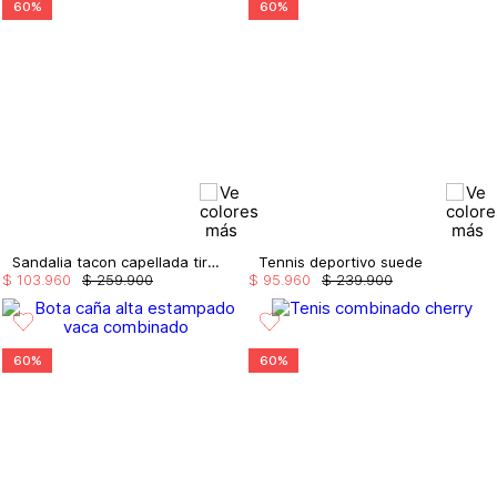
60%
60%
Sandalia tacon capellada tiras amarre
Tennis deportivo suede
$
103
.
960
$
259
.
900
$
95
.
960
$
239
.
900
60%
60%