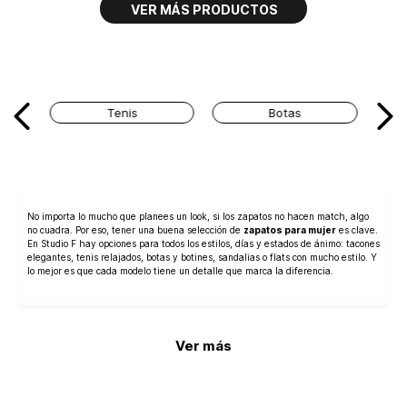
Tenis
Botas
No importa lo mucho que planees un look, si los zapatos no hacen match, algo
no cuadra. Por eso, tener una buena selección de
zapatos para mujer
es clave.
En Studio F hay opciones para todos los estilos, días y estados de ánimo: tacones
elegantes, tenis relajados, botas y botines, sandalias o flats con mucho estilo. Y
lo mejor es que cada modelo tiene un detalle que marca la diferencia.
Los zapatos para dama han dejado de ser solo “el toque final” para convertirse
en protagonistas del outfit. Por ejemplo, unas sandalias de plataforma con
textura o brillos pueden elevar hasta el look más básico de jeans y camiseta.
Ver más
Las botas y botines, por otro lado, son perfectos para equilibrar vestidos fluidos
o faldas midi, y también funcionan increíble con pantalones ajustados o wide
leg, dependiendo del mood.