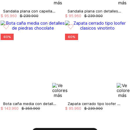
Sandalia plana con capellada en perlas
Sandalia plana con detalles metalicos
$
95
.
960
$
239
.
900
$
95
.
960
$
239
.
900
60%
60%
Bota caña media con detalles de piedras
Zapata cerrado tipo loofer clasicos
$
143
.
960
$
359
.
900
$
95
.
960
$
239
.
900