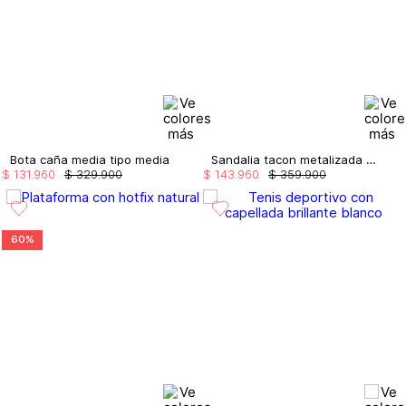
Bota caña media tipo media
Sandalia tacon metalizada con plataforma
$
131
.
960
$
329
.
900
$
143
.
960
$
359
.
900
60%