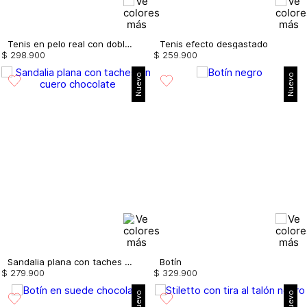
Tenis en pelo real con doble cordón
Tenis efecto desgastado
$
298
.
900
$
259
.
900
Nuevo
Nuevo
Sandalia plana con taches en cuero
Botín
$
279
.
900
$
329
.
900
Nuevo
Nuevo