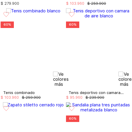
$
279
.
900
$
103
.
960
$
259
.
900
60%
60%
Tenis combinado
Tenis deportivo con camara de aire
$
103
.
960
$
259
.
900
$
95
.
960
$
239
.
900
60%