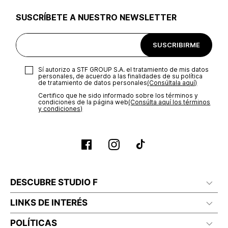
Si tu plan es estar cómoda pero con estilo, los zapatos planos como mocasines,
bailarinas o sandalias planas, son aliados infalibles. Si quieres un aire urbano y
SUSCRÍBETE A NUESTRO NEWSLETTER
actual opta por unos tenis de suela chunky o con acabados metalizados. Para
eventos o días más formales, los stiletto siguen siendo un must: estilizan y
funcionan con vestidos, enterizos o incluso denim si quieres contrastar.
SUSCRIBIRME
Zapatos de moda
Sí autorizo a STF GROUP S.A. el tratamiento de mis datos
En resumen: invertir en
zapatos de moda
es una estrategia para llevar tus
personales, de acuerdo a las finalidades de su política
looks a un nivel que cautive todas las miradas. Encuentra en Studio F los
de tratamiento de datos personales‎
(Consúltala aquí)
zapatos para dama perfectos para cada versión de ti.
Certifico que he sido informado sobre los términos y
condiciones de la página web‎
(Consúlta aquí los términos
y condiciones)
DESCUBRE STUDIO F
LINKS DE INTERÉS
POLÍTICAS