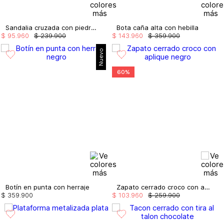
Sandalia cruzada con piedras brillantes
Bota caña alta con hebilla
$
95
.
960
$
239
.
900
$
143
.
960
$
359
.
900
Nuevo
60%
Botín en punta con herraje
Zapato cerrado croco con aplique
$
359
.
900
$
103
.
960
$
259
.
900