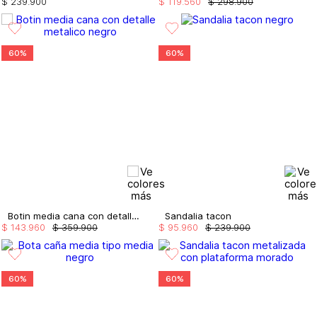
$
239
.
900
$
119
.
560
$
298
.
900
60%
60%
Botin media cana con detalle metalico
Sandalia tacon
$
143
.
960
$
359
.
900
$
95
.
960
$
239
.
900
60%
60%