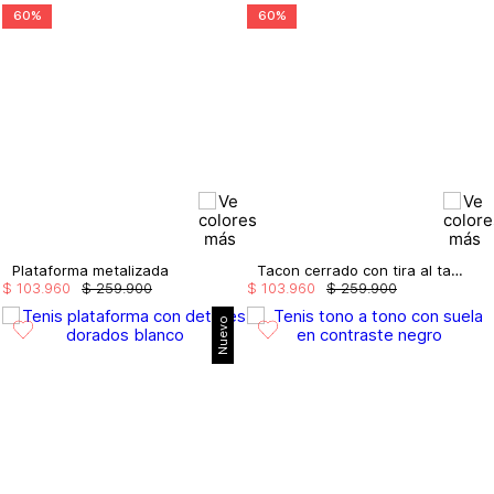
60%
60%
Plataforma metalizada
Tacon cerrado con tira al talon
$
103
.
960
$
259
.
900
$
103
.
960
$
259
.
900
Nuevo