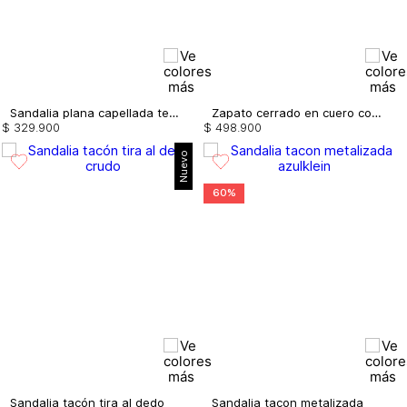
Sandalia plana capellada tejida
Zapato cerrado en cuero con puntera
$
329
.
900
$
498
.
900
Nuevo
60%
Sandalia tacón tira al dedo
Sandalia tacon metalizada