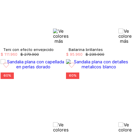
Teni con efecto envejecido
Bailarina brillantes
$
111
.
960
$
279
.
900
$
95
.
960
$
239
.
900
60%
60%