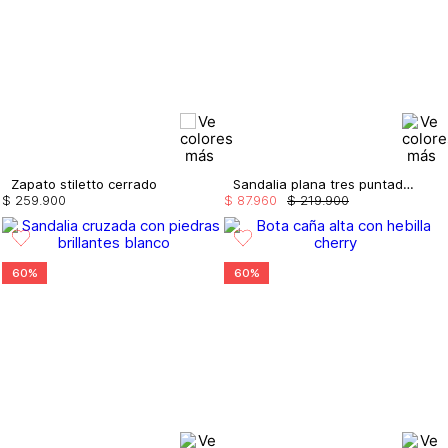
Zapato stiletto cerrado
Sandalia plana tres puntadas metalizada
$
259
.
900
$
87
.
960
$
219
.
900
60%
60%