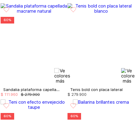
60%
Sandalia plataforma capellada macrame
Tenis bold con placa lateral
$
111
.
960
$
279
.
900
$
279
.
900
60%
60%