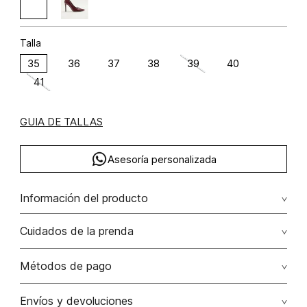
Talla
35
36
37
38
39
40
41
GUIA DE TALLAS
Asesoría personalizada
Información del producto
Zapato cerrado en charol
Cuidados de la prenda
Métodos de pago
Tarjetas de crédito: Visa, Dinners, Master Card y American
Envíos y devoluciones