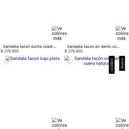
Sandalia tacon punta cuadrada con capell
Sandalia tacon en denin con mariposas
$
279
.
900
$
279
.
900
LEGADO
Nuevo