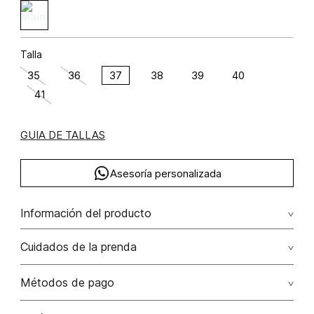
Talla
35
36
37
38
39
40
41
GUIA DE TALLAS
Asesoría personalizada
Información del producto
Sandalia tacon capellada tiras amarre
Cuidados de la prenda
Métodos de pago