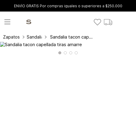
ENVÍO GRATIS Por compras iguales o superiores a $250.000
Sandalia tacon capellada tiras amarre
Zapatos
Sandalias