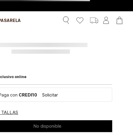
PASARELA
clusivo online
Paga con
CREDI10
Solicitar
E TALLAS
No disponible