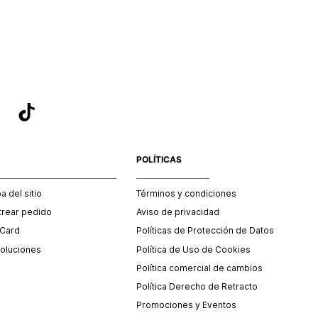
sea el adecuado según la naturaleza del producto para que
 afectada su integridad durante el proceso de transporte.
del transporte será asumido por STF GROUP S.A.
que para el trámite del envío deberás contactarte con un
 servicio al cliente quien te indicará los pasos a seguir y
mente programará la recogida del producto en la dirección
.
POLÍTICAS
 del sitio
Términos y condiciones
trear pedido
Aviso de privacidad
 Card
Políticas de Protección de Datos
oluciones
Política de Uso de Cookies
Política comercial de cambios
Política Derecho de Retracto
Promociones y Eventos