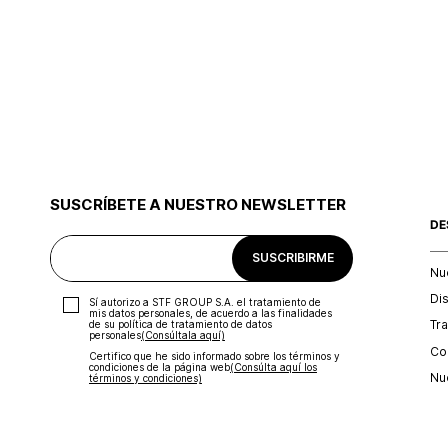
SUSCRÍBETE A NUESTRO NEWSLETTER
DE
SUSCRIBIRME
Nu
Di
Sí autorizo a STF GROUP S.A. el tratamiento de
mis datos personales, de acuerdo a las finalidades
Tr
de su política de tratamiento de datos
personales‎
(Consúltala aquí)
Con
Certifico que he sido informado sobre los términos y
condiciones de la página web‎
(Consúlta aquí los
Nu
términos y condiciones)