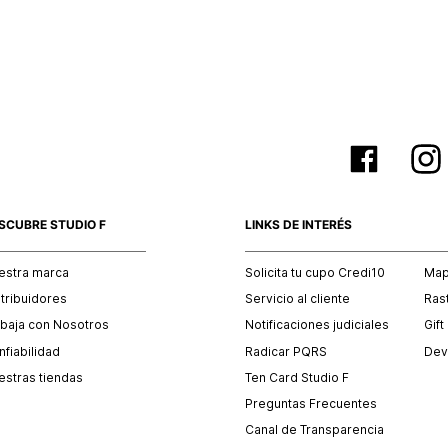
empaque 
no se vea
El costo 
Recuerda 
agente de
posterior
acordada
SCUBRE STUDIO F
LINKS DE INTERÉS
estra marca
Solicita tu cupo Credi10
Mapa
stribuidores
Servicio al cliente
Ras
abaja con Nosotros
Notificaciones judiciales
Gift
fiabilidad
Radicar PQRS
Dev
estras tiendas
Ten Card Studio F
Preguntas Frecuentes
Canal de Transparencia