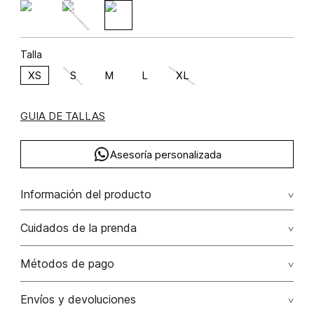
Talla
XS
S
M
L
XL
GUIA DE TALLAS
Asesoría personalizada
Información del producto
Viscosa 58% rayón 42% 58.00% viscosa/viscose42.00%
Cuidados de la prenda
rayón/rayon
Lavar a mano por separado / no dejar en remojo / no
Métodos de pago
retorcer / no planchar con vapor puede causar daño
irreversible
Tarjetas de crédito: Visa, Dinners, Master Card y American
Envíos y devoluciones
Express.