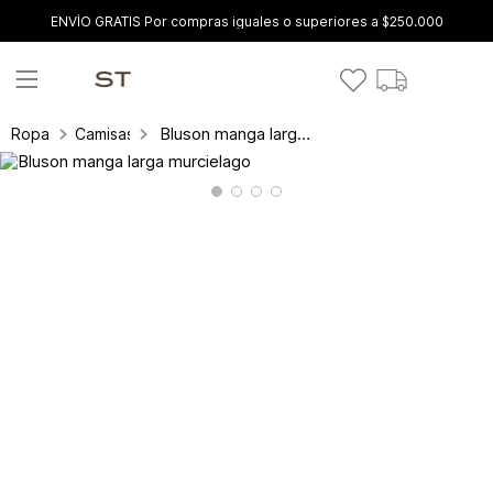
ENVÍO GRATIS Por compras iguales o superiores a $250.000
Bluson manga larga murcielago
Ropa
Camisas y blusas