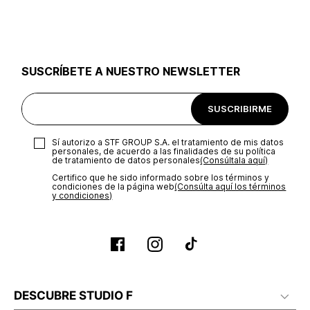
utilizar el mismo empaque en que te entregamos tu pedido o
utilizar un empaque de tu preferencia, sin embargo es
importante que el empaque sea el adecuado según la
naturaleza del producto para que no se vea afectada su
integridad durante el proceso de transporte. El costo del
SUSCRÍBETE A NUESTRO NEWSLETTER
transporte será asumido por STF GROUP S.A.
Recuerda que para el trámite del envío deberás contactarte
SUSCRIBIRME
con un agente de servicio al cliente quien te indicará los
pasos a seguir y posteriormente programará la recogida del
producto en la dirección acordada.
Sí autorizo a STF GROUP S.A. el tratamiento de mis datos
personales, de acuerdo a las finalidades de su política
de tratamiento de datos personales‎
(Consúltala aquí)
Certifico que he sido informado sobre los términos y
condiciones de la página web‎
(Consúlta aquí los términos
y condiciones)
DESCUBRE STUDIO F