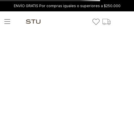
ENVÍO GRATIS Por compras iguales o superiores a $250.000