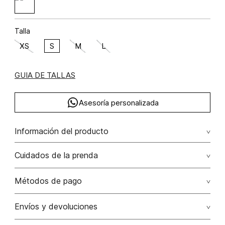
Talla
XS
S
M
L
GUIA DE TALLAS
Asesoría personalizada
Información del producto
Cuidados de la prenda
Lavado profesional en húmedo moderado. no exponer al
Métodos de pago
calor. no exponer a la húmedad. no contacto con
químicos
Tarjetas de crédito: Visa, Dinners, Master Card y American
Envíos y devoluciones
Express.
No lavar