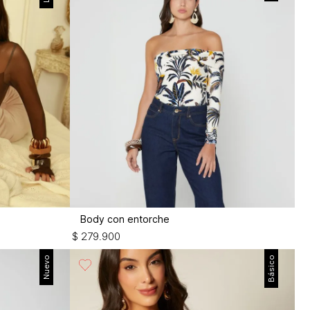
Body con entorche
$
279
.
900
Nuevo
Básico