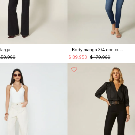
larga
Body manga 3/4 con cuello
259
.
900
$
89
.
950
$
179
.
900