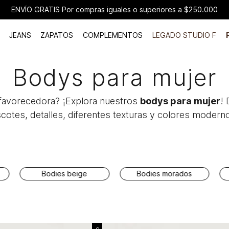
ENVÍO GRATIS Por compras iguales o superiores a $250.000
JEANS
ZAPATOS
COMPLEMENTOS
LEGADO STUDIO F
Bodys para mujer
 favorecedora? ¡Explora nuestros
bodys para mujer
! 
cotes, detalles, diferentes texturas y colores modern
Bodies beige
Bodies morados