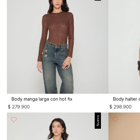
Body manga larga con hot fix
Body halter 
$
279
.
900
$
298
.
900
Nuevo