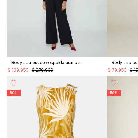
Body sisa escote espalda asimetrico
$
139
.
950
$
279
.
900
$
79
.
950
$
1
50%
50%