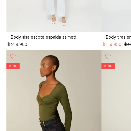
Body sisa escote espalda asimetrico
$
219
.
900
$
119
.
950
$
2
50%
50%