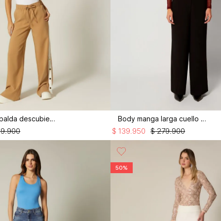
Body sisa espalda descubierta
Body manga larga cuello alto
59
.
900
$
139
.
950
$
279
.
900
50%