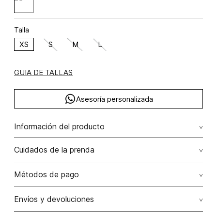
Talla
XS
S
M
L
GUIA DE TALLAS
Asesoría personalizada
Información del producto
Cuidados de la prenda
No dejar en remojo /lavar por separado / no utilizar
Métodos de pago
detergentes con cloro / no retorcer / exprimir/ secado a
la sombra
Tarjetas de crédito: Visa, Dinners, Master Card y American
Envíos y devoluciones
Express.
No usar lejia