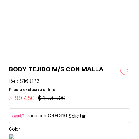
BODY TEJIDO M/S CON MALLA
Ref
:
S163123
Precio exclusivo online
$
99
.
450
$
198
.
900
Paga con
CREDI10
Solicitar
Color