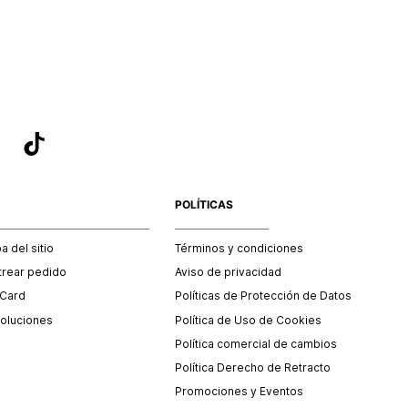
sea el adecuado según la naturaleza del producto para que
 afectada su integridad durante el proceso de transporte.
del transporte será asumido por STF GROUP S.A.
que para el trámite del envío deberás contactarte con un
 servicio al cliente quien te indicará los pasos a seguir y
mente programará la recogida del producto en la dirección
.
POLÍTICAS
 del sitio
Términos y condiciones
trear pedido
Aviso de privacidad
 Card
Políticas de Protección de Datos
oluciones
Política de Uso de Cookies
Política comercial de cambios
Política Derecho de Retracto
Promociones y Eventos