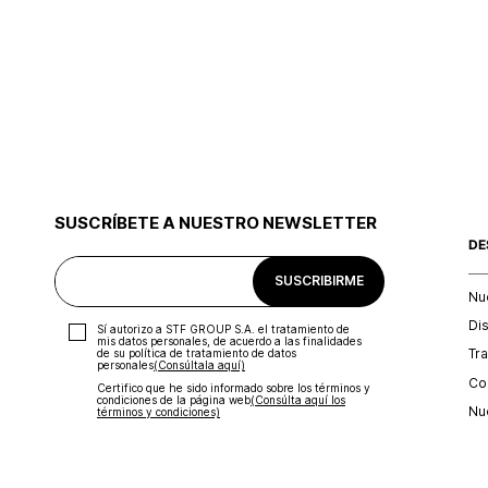
SUSCRÍBETE A NUESTRO NEWSLETTER
DE
SUSCRIBIRME
Nu
Di
Sí autorizo a STF GROUP S.A. el tratamiento de
mis datos personales, de acuerdo a las finalidades
Tr
de su política de tratamiento de datos
personales‎
(Consúltala aquí)
Con
Certifico que he sido informado sobre los términos y
condiciones de la página web‎
(Consúlta aquí los
Nu
términos y condiciones)