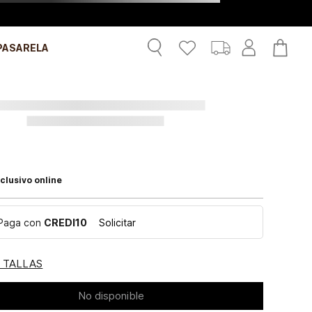
PASARELA
clusivo online
Paga con
CREDI10
Solicitar
E TALLAS
No disponible