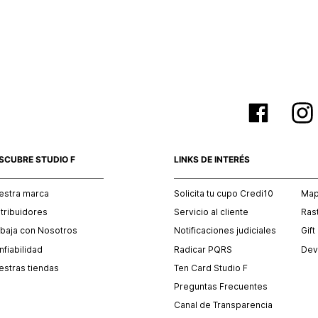
empaque 
no se vea
El costo 
Recuerda 
agente de
posterior
acordada
SCUBRE STUDIO F
LINKS DE INTERÉS
estra marca
Solicita tu cupo Credi10
Mapa
stribuidores
Servicio al cliente
Ras
abaja con Nosotros
Notificaciones judiciales
Gift
fiabilidad
Radicar PQRS
Dev
estras tiendas
Ten Card Studio F
Preguntas Frecuentes
Canal de Transparencia