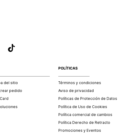
sea el adecuado según la naturaleza del producto para que
 afectada su integridad durante el proceso de transporte.
del transporte será asumido por STF GROUP S.A.
que para el trámite del envío deberás contactarte con un
 servicio al cliente quien te indicará los pasos a seguir y
mente programará la recogida del producto en la dirección
.
POLÍTICAS
 del sitio
Términos y condiciones
trear pedido
Aviso de privacidad
 Card
Políticas de Protección de Datos
oluciones
Política de Uso de Cookies
Política comercial de cambios
Política Derecho de Retracto
Promociones y Eventos