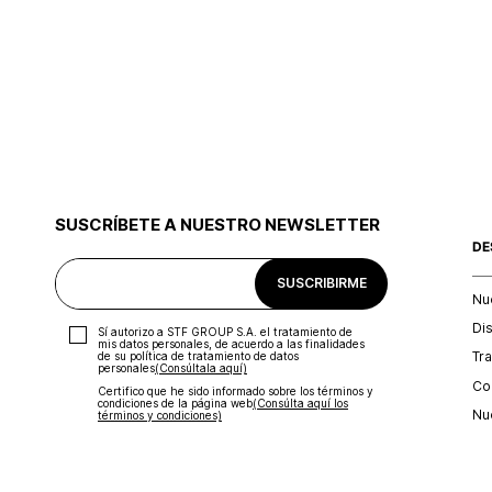
SUSCRÍBETE A NUESTRO NEWSLETTER
DE
SUSCRIBIRME
Nu
Di
Sí autorizo a STF GROUP S.A. el tratamiento de
mis datos personales, de acuerdo a las finalidades
Tr
de su política de tratamiento de datos
personales‎
(Consúltala aquí)
Con
Certifico que he sido informado sobre los términos y
condiciones de la página web‎
(Consúlta aquí los
Nu
términos y condiciones)