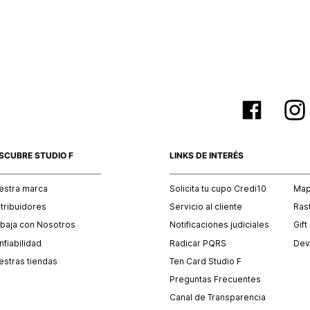
empaque 
no se vea
El costo 
Recuerda 
agente de
posterior
acordada
SCUBRE STUDIO F
LINKS DE INTERÉS
estra marca
Solicita tu cupo Credi10
Mapa
stribuidores
Servicio al cliente
Ras
abaja con Nosotros
Notificaciones judiciales
Gift
fiabilidad
Radicar PQRS
Dev
estras tiendas
Ten Card Studio F
Preguntas Frecuentes
Canal de Transparencia