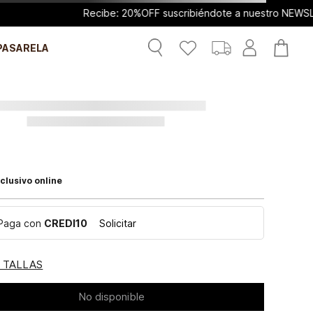
ibiéndote a nuestro NEWSLETTER
PASARELA
clusivo online
Paga con
CREDI10
Solicitar
E TALLAS
No disponible