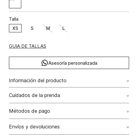
Talla
XS
S
M
L
GUIA DE TALLAS
Asesoría personalizada
Información del producto
Algodón 100% 100.00% algodón/cotton
Cuidados de la prenda
Lavar a mano por separado / no dejar en remojo / no
Métodos de pago
retorcer / no planchar con vapor puede causar daño
irreversible
Tarjetas de crédito: Visa, Dinners, Master Card y American
Envíos y devoluciones
Express.
No usar lejia