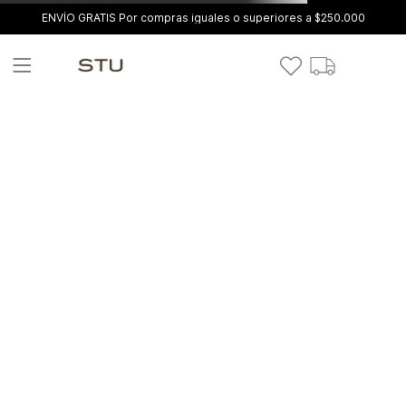
ENVÍO GRATIS Por compras iguales o superiores a $250.000