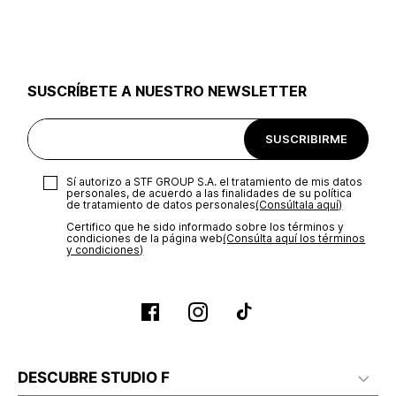
utilizar el mismo empaque en que te entregamos tu pedido o
utilizar un empaque de tu preferencia, sin embargo es
importante que el empaque sea el adecuado según la
naturaleza del producto para que no se vea afectada su
integridad durante el proceso de transporte. El costo del
SUSCRÍBETE A NUESTRO NEWSLETTER
transporte será asumido por STF GROUP S.A.
Recuerda que para el trámite del envío deberás contactarte
SUSCRIBIRME
con un agente de servicio al cliente quien te indicará los
pasos a seguir y posteriormente programará la recogida del
producto en la dirección acordada.
Sí autorizo a STF GROUP S.A. el tratamiento de mis datos
personales, de acuerdo a las finalidades de su política
de tratamiento de datos personales‎
(Consúltala aquí)
Certifico que he sido informado sobre los términos y
condiciones de la página web‎
(Consúlta aquí los términos
y condiciones)
DESCUBRE STUDIO F