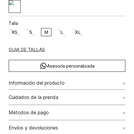
Talla
XS
S
M
L
XL
GUIA DE TALLAS
Asesoría personalizada
Información del producto
algodón 97% elastano 3%
Cuidados de la prenda
Lavar por separado / lavar separadamente. no remojar -
Métodos de pago
no planchar con vapor puede causar daño irreversible. no
planchar los accesorios / adornos
Tarjetas de crédito: Visa, Dinners, Master Card y American
Envíos y devoluciones
Express.