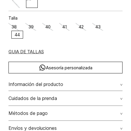
Talla
38
39
40
41
42
43
44
GUIA DE TALLAS
Asesoría personalizada
Información del producto
80.00% /20.00% /
Cuidados de la prenda
Métodos de pago
Tarjetas de crédito: Visa, Dinners, Master Card y American
Envíos y devoluciones