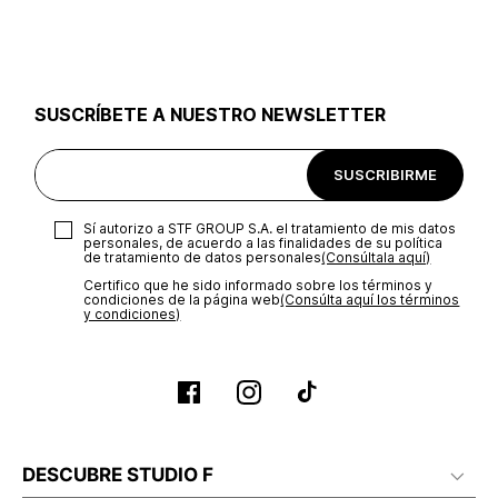
utilizar el mismo empaque en que te entregamos tu pedido o
utilizar un empaque de tu preferencia, sin embargo es
importante que el empaque sea el adecuado según la
naturaleza del producto para que no se vea afectada su
integridad durante el proceso de transporte. El costo del
SUSCRÍBETE A NUESTRO NEWSLETTER
transporte será asumido por STF GROUP S.A.
Recuerda que para el trámite del envío deberás contactarte
SUSCRIBIRME
con un agente de servicio al cliente quien te indicará los
pasos a seguir y posteriormente programará la recogida del
producto en la dirección acordada.
Sí autorizo a STF GROUP S.A. el tratamiento de mis datos
personales, de acuerdo a las finalidades de su política
de tratamiento de datos personales‎
(Consúltala aquí)
Certifico que he sido informado sobre los términos y
condiciones de la página web‎
(Consúlta aquí los términos
y condiciones)
DESCUBRE STUDIO F