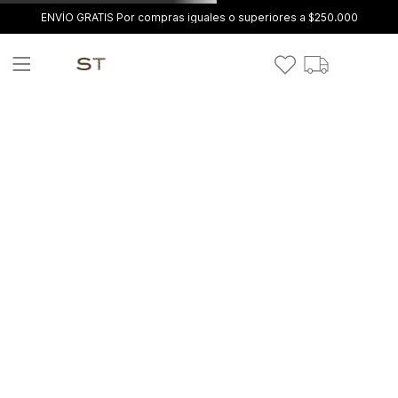
ENVÍO GRATIS Por compras iguales o superiores a $250.000