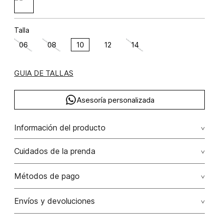
Talla
06
08
10
12
14
GUIA DE TALLAS
Asesoría personalizada
Información del producto
Lino 100%
Cuidados de la prenda
Lavado profesional en húmedo (w) planchar con vapor
Métodos de pago
puede causar daño irreversible
Tarjetas de crédito: Visa, Dinners, Master Card y American
Envíos y devoluciones
No lavar
Express.