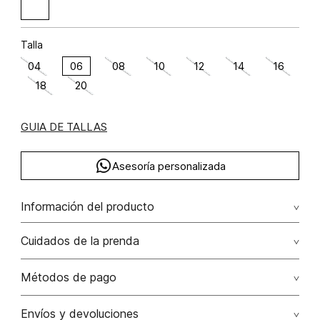
Talla
04
06
08
10
12
14
16
18
20
GUIA DE TALLAS
Asesoría personalizada
Información del producto
Viscosa 75% elastano 3% poliamida 22%
Cuidados de la prenda
No dejar en remojo /lavar por separado / no utilizar
Métodos de pago
detergentes con cloro / no retorcer / exprimir/ secado a
la sombra
Tarjetas de crédito: Visa, Dinners, Master Card y American
Envíos y devoluciones