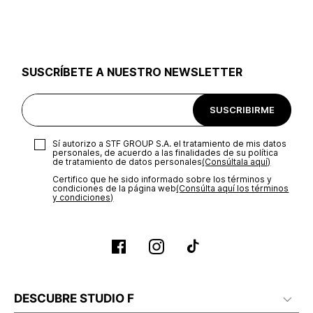
utilizar el mismo empaque en que te entregamos tu pedido o
utilizar un empaque de tu preferencia, sin embargo es
importante que el empaque sea el adecuado según la
naturaleza del producto para que no se vea afectada su
integridad durante el proceso de transporte. El costo del
SUSCRÍBETE A NUESTRO NEWSLETTER
transporte será asumido por STF GROUP S.A.
Recuerda que para el trámite del envío deberás contactarte
SUSCRIBIRME
con un agente de servicio al cliente quien te indicará los
pasos a seguir y posteriormente programará la recogida del
producto en la dirección acordada.
Sí autorizo a STF GROUP S.A. el tratamiento de mis datos
personales, de acuerdo a las finalidades de su política
de tratamiento de datos personales‎
(Consúltala aquí)
Certifico que he sido informado sobre los términos y
condiciones de la página web‎
(Consúlta aquí los términos
y condiciones)
DESCUBRE STUDIO F