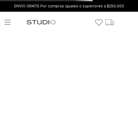
ENVÍO GRATIS Por compras iguales o superiores a $250.000