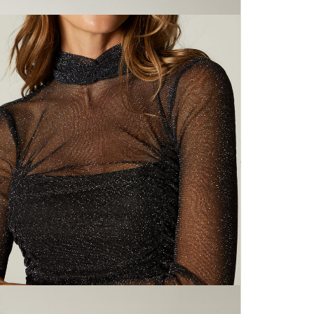
N
mayorista
de compra
que fue e
N
a través
de (15) d
N
Devoluc
L
mismo em
empaque d
empaque 
S
no se vea
El costo 
N
Recuerda 
agente de
posterior
acordada