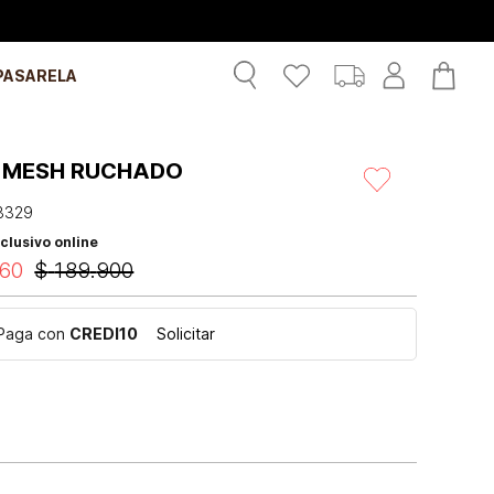
PASARELA
 MESH RUCHADO
3329
clusivo online
60
$
189
.
900
Paga con
CREDI10
Solicitar