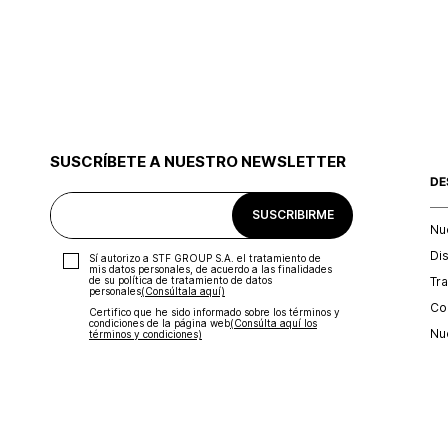
SUSCRÍBETE A NUESTRO NEWSLETTER
DE
SUSCRIBIRME
Nu
Di
Sí autorizo a STF GROUP S.A. el tratamiento de
mis datos personales, de acuerdo a las finalidades
Tr
de su política de tratamiento de datos
personales‎
(Consúltala aquí)
Con
Certifico que he sido informado sobre los términos y
condiciones de la página web‎
(Consúlta aquí los
Nu
términos y condiciones)