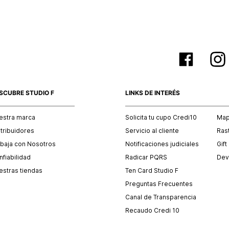
SCUBRE STUDIO F
LINKS DE INTERÉS
estra marca
Solicita tu cupo Credi10
Mapa
stribuidores
Servicio al cliente
Ras
abaja con Nosotros
Notificaciones judiciales
Gift
fiabilidad
Radicar PQRS
Dev
estras tiendas
Ten Card Studio F
Preguntas Frecuentes
Canal de Transparencia
Recaudo Credi 10