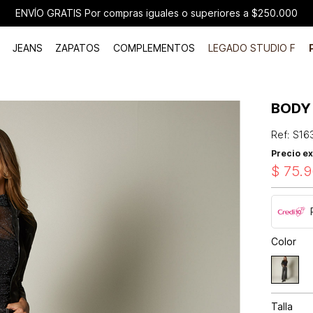
ENVÍO GRATIS Por compras iguales o superiores a $250.000
JEANS
ZAPATOS
COMPLEMENTOS
LEGADO STUDIO F
BODY
Ref
:
S16
Precio ex
$
75
.
9
Color
Talla