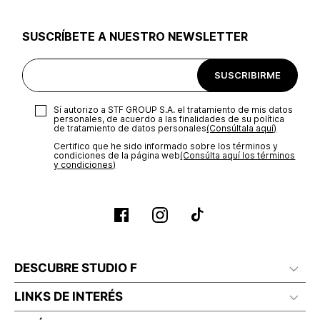
utilizar el mismo empaque en que te entregamos tu pedido o
utilizar un empaque de tu preferencia, sin embargo es
SUSCRÍBETE A NUESTRO NEWSLETTER
importante que el empaque sea el adecuado según la
naturaleza del producto para que no se vea afectada su
integridad durante el proceso de transporte. El costo del
SUSCRIBIRME
transporte será asumido por STF GROUP S.A.
Recuerda que para el trámite del envío deberás contactarte
Sí autorizo a STF GROUP S.A. el tratamiento de mis datos
con un agente de servicio al cliente quien te indicará los
personales, de acuerdo a las finalidades de su política
pasos a seguir y posteriormente programará la recogida del
de tratamiento de datos personales‎
(Consúltala aquí)
producto en la dirección acordada.
Certifico que he sido informado sobre los términos y
condiciones de la página web‎
(Consúlta aquí los términos
y condiciones)
DESCUBRE STUDIO F
LINKS DE INTERÉS